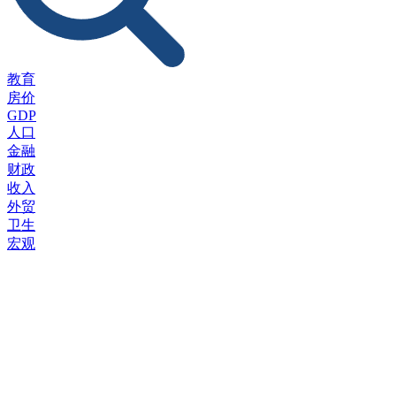
教育
房价
GDP
人口
金融
财政
收入
外贸
卫生
宏观