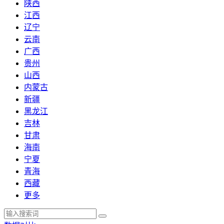
陕西
江西
辽宁
云南
广西
贵州
山西
内蒙古
新疆
黑龙江
吉林
甘肃
海南
宁夏
青海
西藏
更多