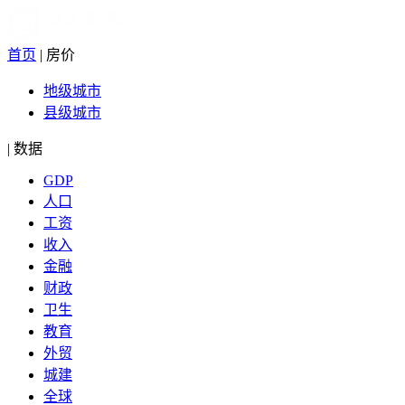
首页
|
房价
地级城市
县级城市
|
数据
GDP
人口
工资
收入
金融
财政
卫生
教育
外贸
城建
全球