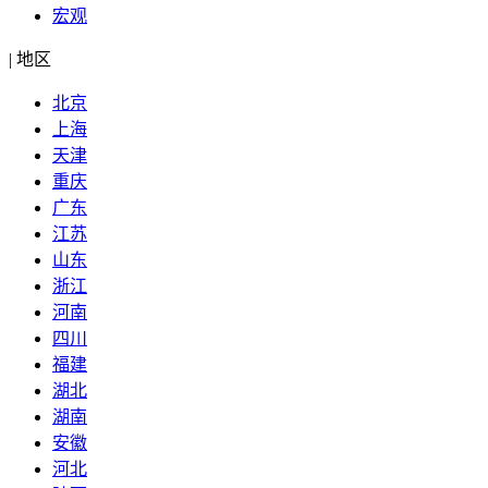
宏观
|
地区
北京
上海
天津
重庆
广东
江苏
山东
浙江
河南
四川
福建
湖北
湖南
安徽
河北