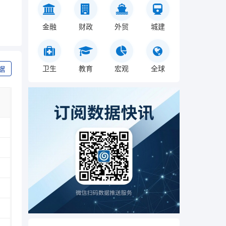
金融
财政
外贸
城建
卫生
教育
宏观
全球
据