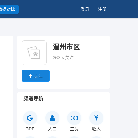
数据对比
登录
注册
温州市区
263人关注
关注
频道导航
GDP
人口
工资
收入