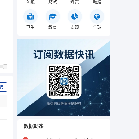
金融
财政
外贸
城建
卫生
教育
宏观
全球
据
数据动态