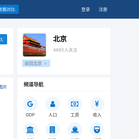
数据对比
登录
注册
北京
比
4665人关注
返回北京
频道导航
图片
GDP
人口
工资
收入