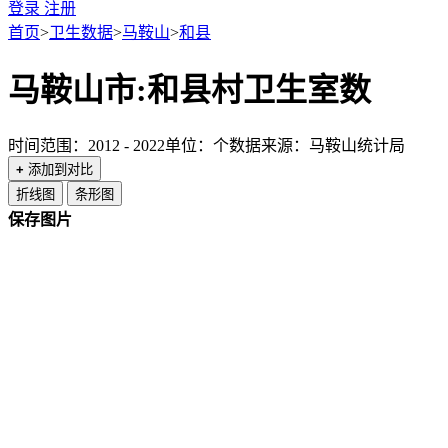
登录
注册
首页
>
卫生数据
>
马鞍山
>
和县
马鞍山市:和县村卫生室数
时间范围：2012 - 2022
单位：个
数据来源：马鞍山统计局
+
添加到对比
折线图
条形图
保存图片