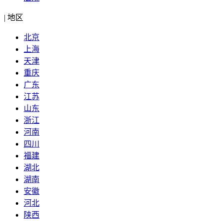
|
地区
北京
上海
天津
重庆
广东
江苏
山东
浙江
河南
四川
福建
湖北
湖南
安徽
河北
陕西