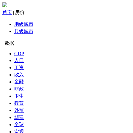
首页
|
房价
地级城市
县级城市
|
数据
GDP
人口
工资
收入
金融
财政
卫生
教育
外贸
城建
全球
宏观