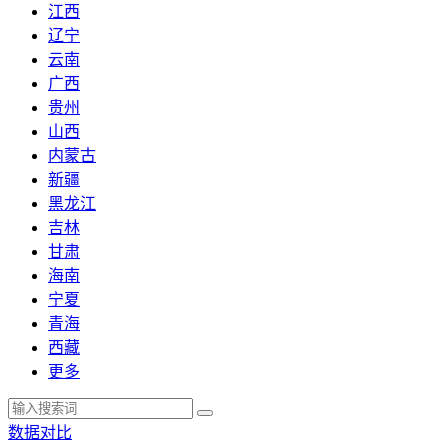
江西
辽宁
云南
广西
贵州
山西
内蒙古
新疆
黑龙江
吉林
甘肃
海南
宁夏
青海
西藏
更多
数据对比