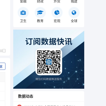
金融
财政
外贸
城建
卫生
教育
宏观
全球
据
数据动态