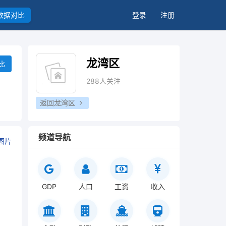
数据对比
登录
注册
龙湾区
比
288人关注
返回龙湾区
频道导航
图片
GDP
人口
工资
收入