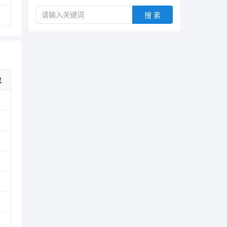
搜 索
位