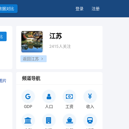
数据对比
登录
注册
江苏
比
2415人关注
返回江苏
频道导航
图片
GDP
人口
工资
收入