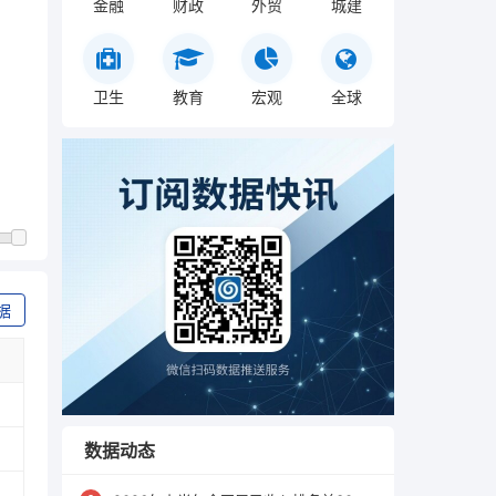
金融
财政
外贸
城建
卫生
教育
宏观
全球
据
数据动态