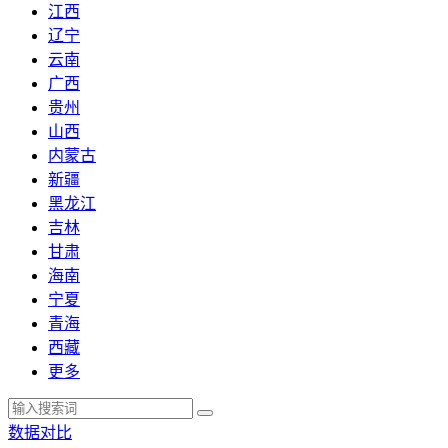
江西
辽宁
云南
广西
贵州
山西
内蒙古
新疆
黑龙江
吉林
甘肃
海南
宁夏
青海
西藏
更多
数据对比