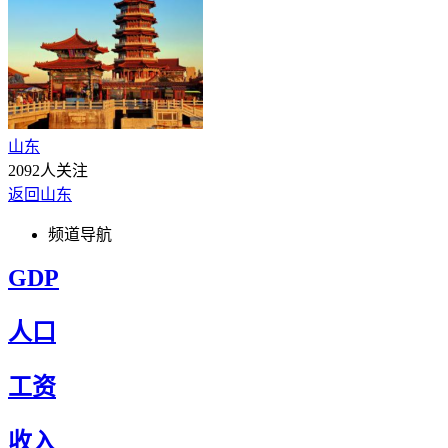
山东
2092人关注
返回山东
频道导航
GDP
人口
工资
收入