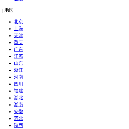
|
地区
北京
上海
天津
重庆
广东
江苏
山东
浙江
河南
四川
福建
湖北
湖南
安徽
河北
陕西