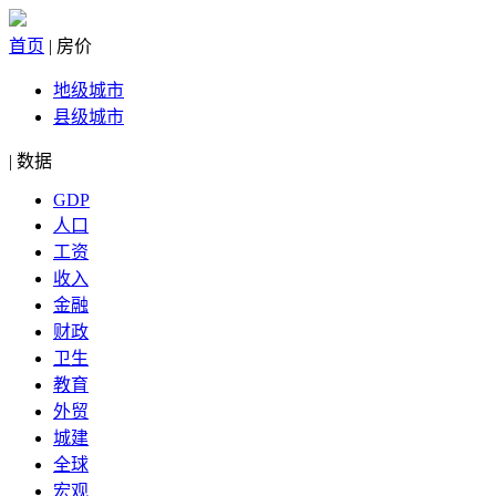
首页
|
房价
地级城市
县级城市
|
数据
GDP
人口
工资
收入
金融
财政
卫生
教育
外贸
城建
全球
宏观