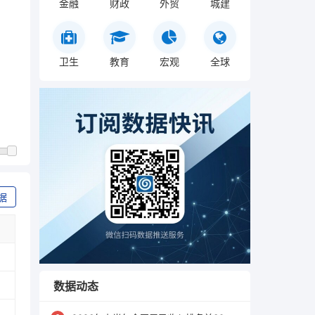
金融
财政
外贸
城建
卫生
教育
宏观
全球
据
数据动态