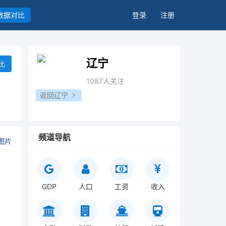
数据对比
登录
注册
辽宁
比
1087人关注
返回辽宁
频道导航
图片
GDP
人口
工资
收入