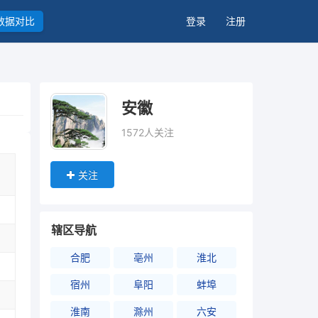
数据对比
登录
注册
安徽
1572人关注
关注
辖区导航
合肥
亳州
淮北
宿州
阜阳
蚌埠
淮南
滁州
六安