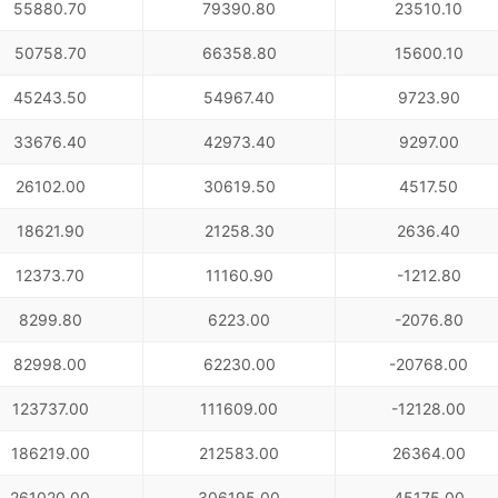
55880.70
79390.80
23510.10
50758.70
66358.80
15600.10
45243.50
54967.40
9723.90
33676.40
42973.40
9297.00
26102.00
30619.50
4517.50
18621.90
21258.30
2636.40
12373.70
11160.90
-1212.80
8299.80
6223.00
-2076.80
82998.00
62230.00
-20768.00
123737.00
111609.00
-12128.00
186219.00
212583.00
26364.00
261020.00
306195.00
45175.00