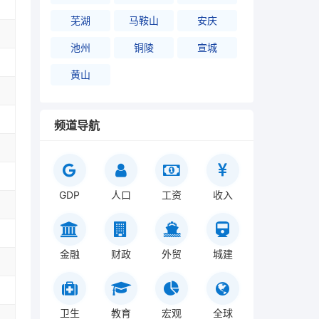
芜湖
马鞍山
安庆
池州
铜陵
宣城
黄山
频道导航
GDP
人口
工资
收入
金融
财政
外贸
城建
卫生
教育
宏观
全球