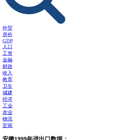
外贸
房价
GDP
人口
工资
金融
财政
收入
教育
卫生
城建
经济
工业
农业
物流
宏观
安徽1999年进出口数据：