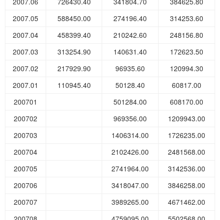
2007.06
726430.40
341804.70
384625.80
2007.05
588450.00
274196.40
314253.60
2007.04
458399.40
210242.60
248156.80
2007.03
313254.90
140631.40
172623.50
2007.02
217929.90
96935.60
120994.30
2007.01
110945.40
50128.40
60817.00
200701
501284.00
608170.00
200702
969356.00
1209943.00
200703
1406314.00
1726235.00
200704
2102426.00
2481568.00
200705
2741964.00
3142536.00
200706
3418047.00
3846258.00
200707
3989265.00
4671462.00
200708
4759095.00
5502568.00