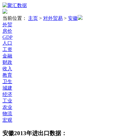
当前位置：
主页
>
对外贸易
>
安徽
外贸
房价
GDP
人口
工资
金融
财政
收入
教育
卫生
城建
经济
工业
农业
物流
宏观
安徽2013年进出口数据：