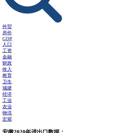
外贸
房价
GDP
人口
工资
金融
财政
收入
教育
卫生
城建
经济
工业
农业
物流
宏观
安徽2020年进出口数据：