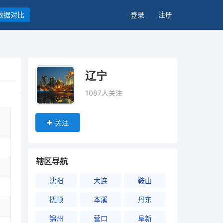
数据对比
登录
注册
辽宁
1087人关注
关注
辖区导航
沈阳
大连
鞍山
抚顺
本溪
丹东
锦州
营口
阜新