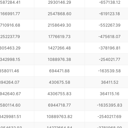
587284.41
2930146.29
-657138.12
166991.77
2547868.60
-619123.18
710916.68
2158649.30
-552267.39
2252237.79
1776619.73
-475618.07
805463.29
1427266.48
-378196.81
342998.15
1088976.38
-254021.77
858011.46
694471.88
-163539.58
394264.07
430675.58
36411.52
942640.67
4306755.83
364115.16
580114.60
6944718.77
-1635395.83
3429981.51
10889763.82
-2540217.69
8054632.93
14272664.84
-3781968.09