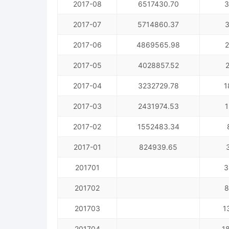
2017-08
6517430.70
3
2017-07
5714860.37
3
2017-06
4869565.98
2
2017-05
4028857.52
2017-04
3232729.78
1
2017-03
2431974.53
1
2017-02
1552483.34
2017-01
824939.65
201701
3
201702
8
201703
1
201704
1