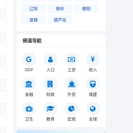
辽阳
铁岭
朝阳
盘锦
葫芦岛
频道导航
GDP
人口
工资
收入
金融
财政
外贸
城建
卫生
教育
宏观
全球