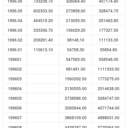
1996.06
733238.70
326064.40
407174.40
1996.05
602333.30
273858.60
328474.70
1996.04
464519.20
213055.50
251463.80
1996.03
333356.70
156029.20
177327.50
1996.02
209281.40
98148.10
111133.30
1996.01
110613.10
54758.30
55854.80
199601
547583.00
558548.00
199602
981481.00
1111333.00
199603
1560292.00
1773275.00
199604
2130555.00
2514638.00
199605
2738586.00
3284747.00
199606
3260644.00
4071744.00
199607
3868109.00
4888031.00
199608
4459787.00
5720064.00