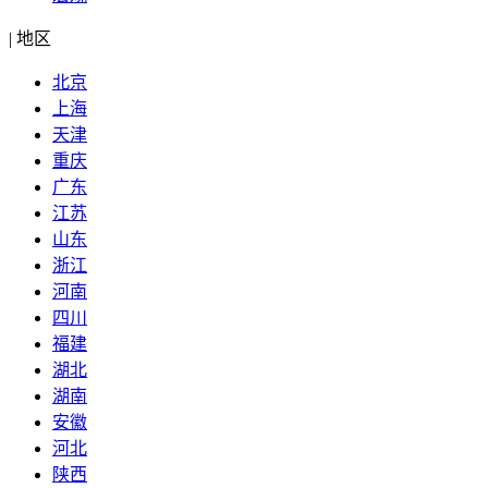
|
地区
北京
上海
天津
重庆
广东
江苏
山东
浙江
河南
四川
福建
湖北
湖南
安徽
河北
陕西