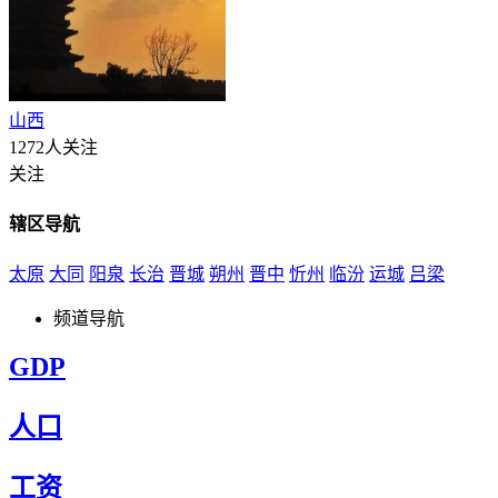
山西
1272人关注
关注
辖区导航
太原
大同
阳泉
长治
晋城
朔州
晋中
忻州
临汾
运城
吕梁
频道导航
GDP
人口
工资