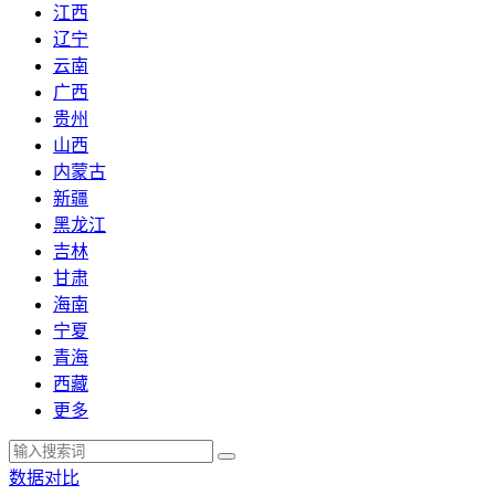
江西
辽宁
云南
广西
贵州
山西
内蒙古
新疆
黑龙江
吉林
甘肃
海南
宁夏
青海
西藏
更多
数据对比