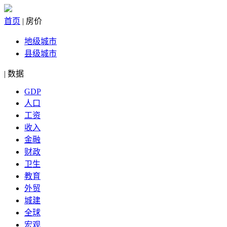
首页
|
房价
地级城市
县级城市
|
数据
GDP
人口
工资
收入
金融
财政
卫生
教育
外贸
城建
全球
宏观