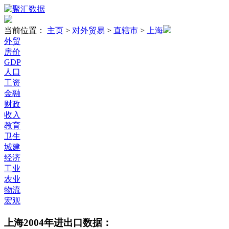
当前位置：
主页
>
对外贸易
>
直辖市
>
上海
外贸
房价
GDP
人口
工资
金融
财政
收入
教育
卫生
城建
经济
工业
农业
物流
宏观
上海2004年进出口数据：