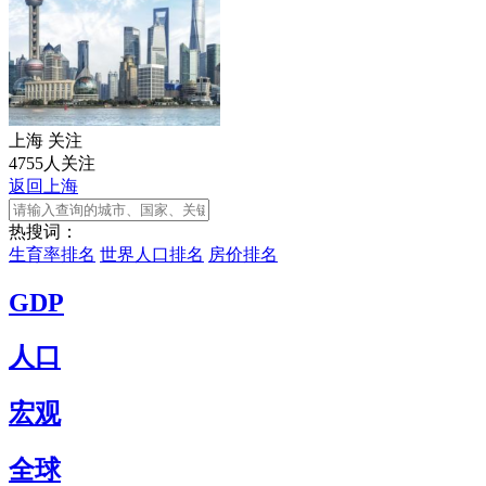
上海
关注
4755人关注
返回上海
热搜词：
生育率排名
世界人口排名
房价排名
GDP
人口
宏观
全球