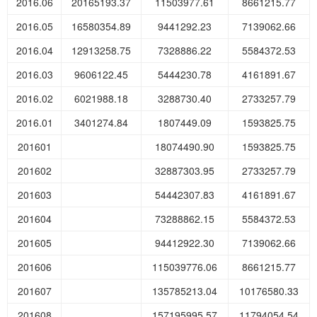
2016.06
20165193.37
11503977.61
8661215.77
2016.05
16580354.89
9441292.23
7139062.66
2016.04
12913258.75
7328886.22
5584372.53
2016.03
9606122.45
5444230.78
4161891.67
2016.02
6021988.18
3288730.40
2733257.79
2016.01
3401274.84
1807449.09
1593825.75
201601
18074490.90
1593825.75
201602
32887303.95
2733257.79
201603
54442307.83
4161891.67
201604
73288862.15
5584372.53
201605
94412922.30
7139062.66
201606
115039776.06
8661215.77
201607
135785213.04
10176580.33
201608
157195995.57
11794054.54