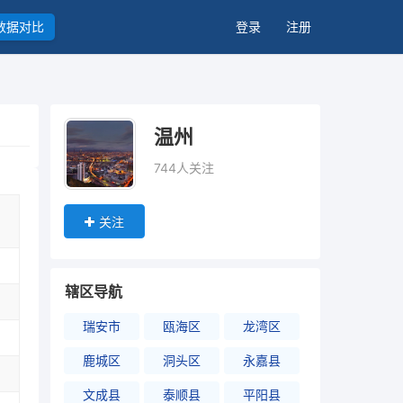
数据对比
登录
注册
温州
744人关注
关注
辖区导航
瑞安市
瓯海区
龙湾区
鹿城区
洞头区
永嘉县
文成县
泰顺县
平阳县