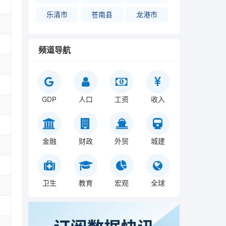
乐清市
苍南县
龙港市
频道导航
GDP
人口
工资
收入
金融
财政
外贸
城建
卫生
教育
宏观
全球