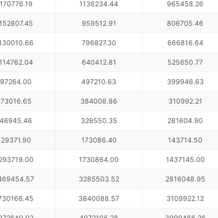
170776.19
1136234.44
965458.26
152807.45
959512.91
806705.46
130010.66
796827.30
666816.64
114762.04
640412.81
525650.77
97264.00
497210.63
399946.63
73016.65
384008.86
310992.21
46945.46
328550.35
281604.90
29371.90
173086.40
143714.50
293719.00
1730864.00
1437145.00
469454.57
3285503.52
2816048.95
730166.45
3840088.57
3109922.12
972640.02
4972106.28
3999466.26