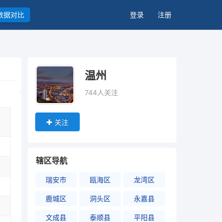
数据对比
登录
注册
温州
744人关注
关注
辖区导航
瑞安市
瓯海区
龙湾区
鹿城区
洞头区
永嘉县
文成县
泰顺县
平阳县