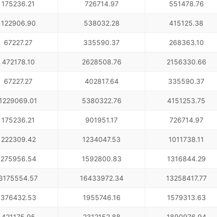
175236.21
726714.97
551478.76
122906.90
538032.28
415125.38
67227.27
335590.37
268363.10
472178.10
2628508.76
2156330.66
67227.27
402817.64
335590.37
1229069.01
5380322.76
4151253.75
175236.21
901951.17
726714.97
222309.42
1234047.53
1011738.11
275956.54
1592800.83
1316844.29
3175554.57
16433972.34
13258417.77
376432.53
1955746.16
1579313.63
421175.95
2312152.88
1890976.94