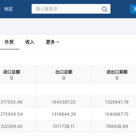
地区
外贸
收入
更多
进口总额
出口总额
进出口差额
()
()
()
317555.46
1643397.23
1325841.78
275956.54
1316844.29
1040887.75
222309.42
1011738.11
789428.69