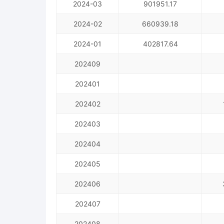
2024-03
901951.17
2024-02
660939.18
2024-01
402817.64
202409
202401
202402
202403
202404
202405
202406
202407
202408