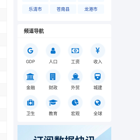
乐清市
苍南县
龙港市
频道导航
GDP
人口
工资
收入
金融
财政
外贸
城建
卫生
教育
宏观
全球