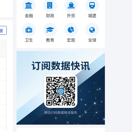
金融
财政
外贸
城建
据
卫生
教育
宏观
全球