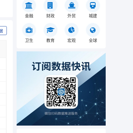
金融
财政
外贸
城建
据
卫生
教育
宏观
全球