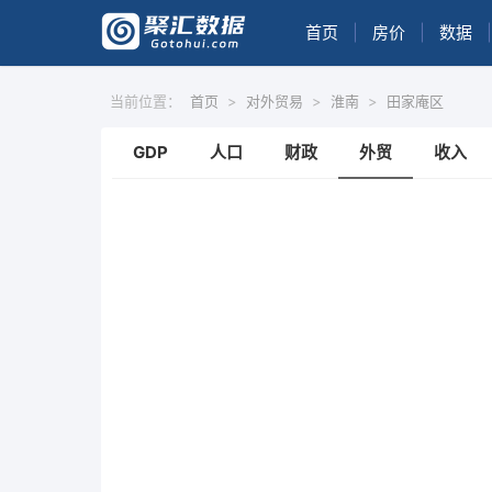
首页
|
房价
|
数据
|
当前位置：
首页
>
对外贸易
>
淮南
>
田家庵区
GDP
人口
财政
外贸
收入