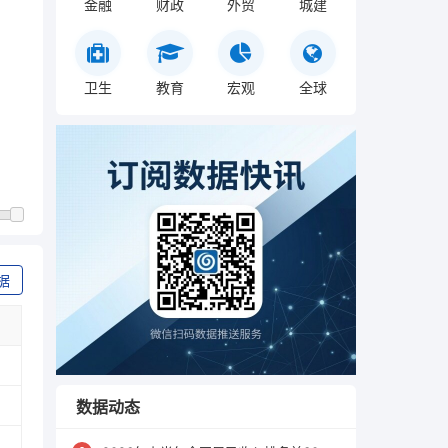
金融
财政
外贸
城建
卫生
教育
宏观
全球
据
数据动态