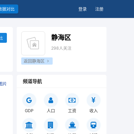
数据对比
登录
注册
静海区
比
298人关注
返回静海区
频道导航
图片
GDP
人口
工资
收入