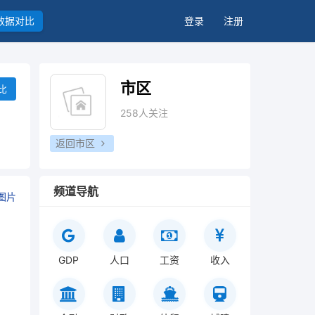
数据对比
登录
注册
市区
比
258人关注
返回市区
频道导航
图片
GDP
人口
工资
收入