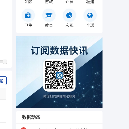
金融
财政
外贸
城建
卫生
教育
宏观
全球
据
数据动态