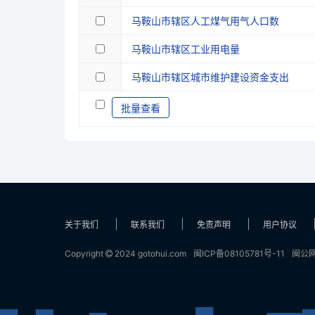
马鞍山市辖区人工煤气用气人口数
马鞍山市辖区工业用电量
马鞍山市辖区城市维护建设资金支出
批量查看
关于我们
联系我们
免责声明
用户协议
Copyright
2024 gotohui.com
闽ICP备08105781号-11
闽公网