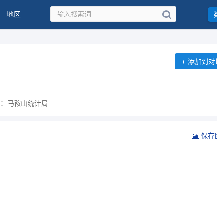
地区
+
添加到对
源：马鞍山统计局
保存