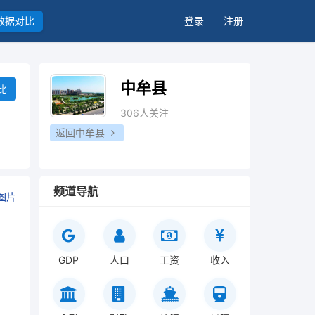
数据对比
登录
注册
中牟县
比
306人关注
返回中牟县
频道导航
图片
GDP
人口
工资
收入