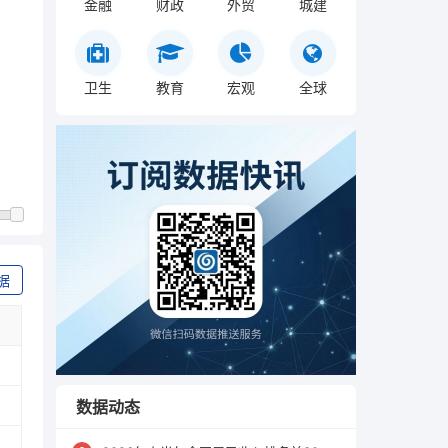
金融
财政
外贸
城建
卫生
教育
宏观
全球
据
数据动态