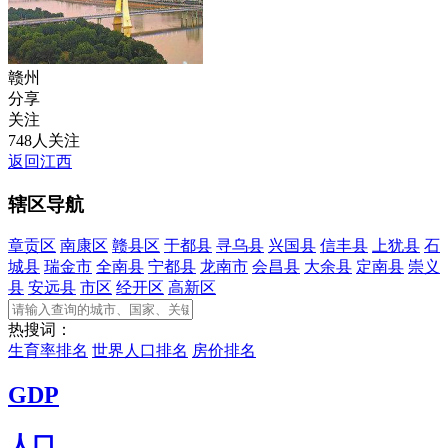
赣州
分享
关注
748人关注
返回江西
辖区导航
章贡区
南康区
赣县区
于都县
寻乌县
兴国县
信丰县
上犹县
石
城县
瑞金市
全南县
宁都县
龙南市
会昌县
大余县
定南县
崇义
县
安远县
市区
经开区
高新区
热搜词：
生育率排名
世界人口排名
房价排名
GDP
人口