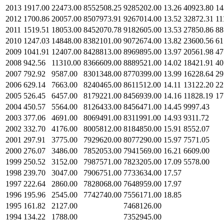
2013
1917.00
22473.00
8552508.25
9285202.00
13.26
40923.80
14
2012
1700.86
20057.00
8507973.91
9267014.00
13.52
32872.31
11
2011
1519.51
18053.00
8452070.78
9182605.00
13.53
27850.86
88
2010
1247.03
14848.00
8382101.00
9072674.00
13.82
23600.56
61
2009
1041.91
12407.00
8428813.00
8969895.00
13.97
20561.98
47
2008
942.56
11310.00
8366609.00
8889521.00
14.02
18421.91
40
2007
792.92
9587.00
8301348.00
8770399.00
13.99
16228.64
29
2006
629.14
7663.00
8240465.00
8611512.00
14.11
13122.20
22
2005
526.45
6457.00
8179221.00
8456939.00
14.16
11828.19
17
2004
450.57
5564.00
8126433.00
8456471.00
14.45
9997.43
2003
377.06
4691.00
8069491.00
8311991.00
14.93
9311.72
2002
332.70
4176.00
8005812.00
8184850.00
15.91
8552.07
2001
297.91
3775.00
7929620.00
8077290.00
15.97
7571.05
2000
276.07
3486.00
7852053.00
7941569.00
16.21
6609.00
1999
250.52
3152.00
7987571.00
7823205.00
17.09
5578.00
1998
239.70
3047.00
7906751.00
7733634.00
17.57
1997
222.64
2860.00
7828068.00
7648959.00
17.97
1996
195.96
2545.00
7742740.00
7556171.00
18.85
1995
161.82
2127.00
7468126.00
1994
134.22
1788.00
7352945.00