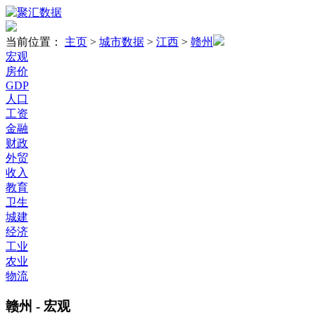
当前位置：
主页
>
城市数据
>
江西
>
赣州
宏观
房价
GDP
人口
工资
金融
财政
外贸
收入
教育
卫生
城建
经济
工业
农业
物流
赣州 - 宏观