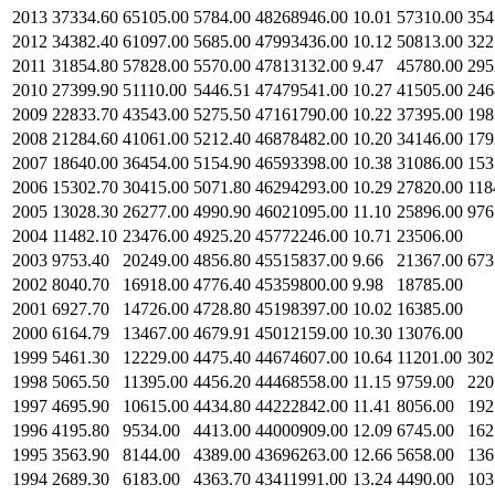
2013
37334.60
65105.00
5784.00
48268946.00
10.01
57310.00
354
2012
34382.40
61097.00
5685.00
47993436.00
10.12
50813.00
322
2011
31854.80
57828.00
5570.00
47813132.00
9.47
45780.00
295
2010
27399.90
51110.00
5446.51
47479541.00
10.27
41505.00
246
2009
22833.70
43543.00
5275.50
47161790.00
10.22
37395.00
198
2008
21284.60
41061.00
5212.40
46878482.00
10.20
34146.00
179
2007
18640.00
36454.00
5154.90
46593398.00
10.38
31086.00
153
2006
15302.70
30415.00
5071.80
46294293.00
10.29
27820.00
118
2005
13028.30
26277.00
4990.90
46021095.00
11.10
25896.00
976
2004
11482.10
23476.00
4925.20
45772246.00
10.71
23506.00
2003
9753.40
20249.00
4856.80
45515837.00
9.66
21367.00
673
2002
8040.70
16918.00
4776.40
45359800.00
9.98
18785.00
2001
6927.70
14726.00
4728.80
45198397.00
10.02
16385.00
2000
6164.79
13467.00
4679.91
45012159.00
10.30
13076.00
1999
5461.30
12229.00
4475.40
44674607.00
10.64
11201.00
302
1998
5065.50
11395.00
4456.20
44468558.00
11.15
9759.00
220
1997
4695.90
10615.00
4434.80
44222842.00
11.41
8056.00
192
1996
4195.80
9534.00
4413.00
44000909.00
12.09
6745.00
162
1995
3563.90
8144.00
4389.00
43696263.00
12.66
5658.00
136
1994
2689.30
6183.00
4363.70
43411991.00
13.24
4490.00
103