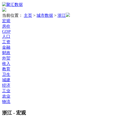
当前位置：
主页
>
城市数据
>
浙江
宏观
房价
GDP
人口
工资
金融
财政
外贸
收入
教育
卫生
城建
经济
工业
农业
物流
浙江 - 宏观