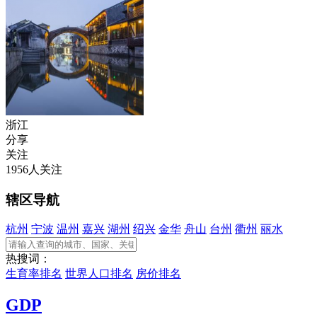
浙江
分享
关注
1956人关注
辖区导航
杭州
宁波
温州
嘉兴
湖州
绍兴
金华
舟山
台州
衢州
丽水
热搜词：
生育率排名
世界人口排名
房价排名
GDP