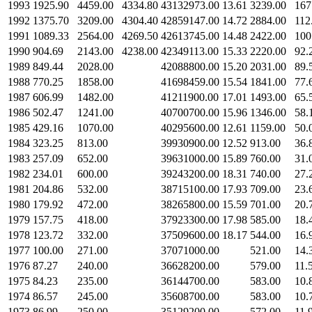
1993
1925.90
4459.00
4334.80
43132973.00
13.61
3239.00
167
1992
1375.70
3209.00
4304.40
42859147.00
14.72
2884.00
112
1991
1089.33
2564.00
4269.50
42613745.00
14.48
2422.00
100
1990
904.69
2143.00
4238.00
42349113.00
15.33
2220.00
92.
1989
849.44
2028.00
42088800.00
15.20
2031.00
89.
1988
770.25
1858.00
41698459.00
15.54
1841.00
77.
1987
606.99
1482.00
41211900.00
17.01
1493.00
65.
1986
502.47
1241.00
40700700.00
15.96
1346.00
58.
1985
429.16
1070.00
40295600.00
12.61
1159.00
50.
1984
323.25
813.00
39930900.00
12.52
913.00
36.
1983
257.09
652.00
39631000.00
15.89
760.00
31.
1982
234.01
600.00
39243200.00
18.31
740.00
27.
1981
204.86
532.00
38715100.00
17.93
709.00
23.
1980
179.92
472.00
38265800.00
15.59
701.00
20.
1979
157.75
418.00
37923300.00
17.98
585.00
18.
1978
123.72
332.00
37509600.00
18.17
544.00
16.
1977
100.00
271.00
37071000.00
521.00
14.
1976
87.27
240.00
36628200.00
579.00
11.
1975
84.23
235.00
36144700.00
583.00
10.
1974
86.57
245.00
35608700.00
583.00
10.
1973
86.99
250.00
35129200.00
572.00
11.