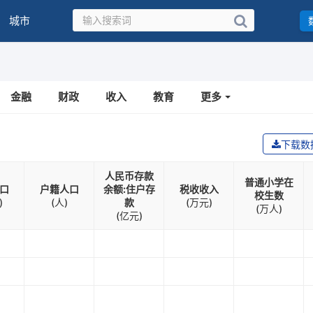
城市
金融
财政
收入
教育
更多
下载数
人民币存款
普通小学在
口
户籍人口
余额:住户存
税收收入
校生数
)
(人)
款
(万元)
(万人)
(亿元)