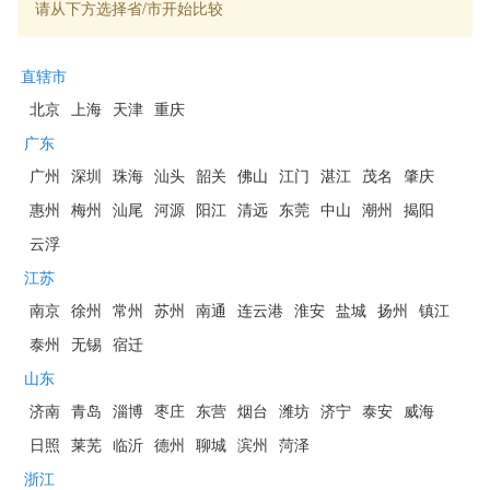
请从下方选择省/市开始比较
直辖市
北京
上海
天津
重庆
广东
广州
深圳
珠海
汕头
韶关
佛山
江门
湛江
茂名
肇庆
惠州
梅州
汕尾
河源
阳江
清远
东莞
中山
潮州
揭阳
云浮
江苏
南京
徐州
常州
苏州
南通
连云港
淮安
盐城
扬州
镇江
泰州
无锡
宿迁
山东
济南
青岛
淄博
枣庄
东营
烟台
潍坊
济宁
泰安
威海
日照
莱芜
临沂
德州
聊城
滨州
菏泽
浙江