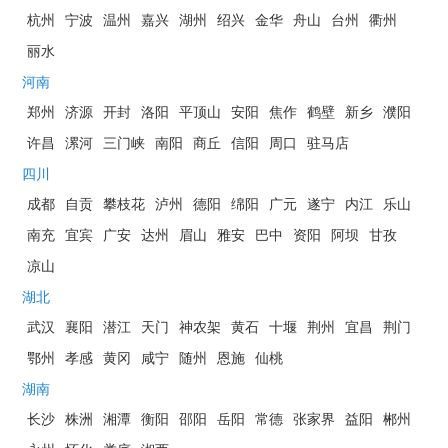
杭州
宁波
温州
嘉兴
湖州
绍兴
金华
舟山
台州
衢州
丽水
河南
郑州
济源
开封
洛阳
平顶山
安阳
焦作
鹤壁
新乡
濮阳
许昌
漯河
三门峡
南阳
商丘
信阳
周口
驻马店
四川
成都
自贡
攀枝花
泸州
德阳
绵阳
广元
遂宁
内江
乐山
南充
宜宾
广安
达州
眉山
雅安
巴中
资阳
阿坝
甘孜
凉山
湖北
武汉
襄阳
潜江
天门
神农架
黄石
十堰
荆州
宜昌
荆门
鄂州
孝感
黄冈
咸宁
随州
恩施
仙桃
湖南
长沙
株洲
湘潭
衡阳
邵阳
岳阳
常德
张家界
益阳
郴州