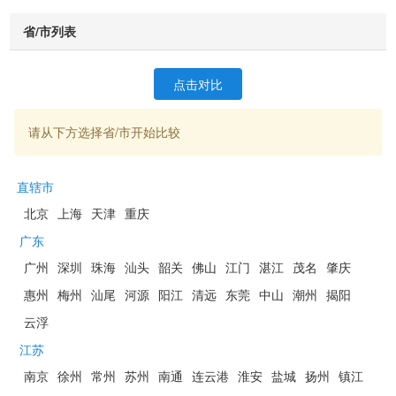
省/市列表
点击对比
请从下方选择省/市开始比较
直辖市
北京
上海
天津
重庆
广东
广州
深圳
珠海
汕头
韶关
佛山
江门
湛江
茂名
肇庆
惠州
梅州
汕尾
河源
阳江
清远
东莞
中山
潮州
揭阳
云浮
江苏
南京
徐州
常州
苏州
南通
连云港
淮安
盐城
扬州
镇江