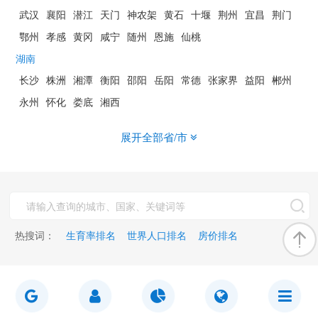
武汉
襄阳
潜江
天门
神农架
黄石
十堰
荆州
宜昌
荆门
鄂州
孝感
黄冈
咸宁
随州
恩施
仙桃
湖南
长沙
株洲
湘潭
衡阳
邵阳
岳阳
常德
张家界
益阳
郴州
永州
怀化
娄底
湘西
展开全部省/市
热搜词：
生育率排名
世界人口排名
房价排名