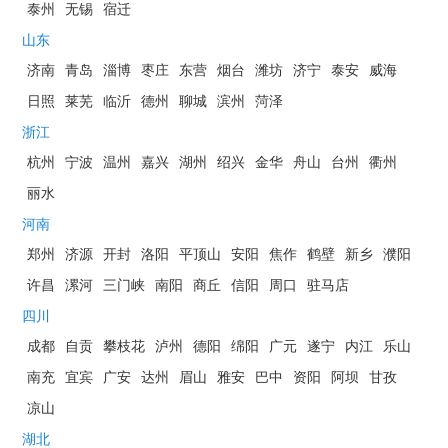
泰州
无锡
宿迁
山东
济南
青岛
淄博
枣庄
东营
烟台
潍坊
济宁
泰安
威海
日照
莱芜
临沂
德州
聊城
滨州
菏泽
浙江
杭州
宁波
温州
嘉兴
湖州
绍兴
金华
舟山
台州
衢州
丽水
河南
郑州
济源
开封
洛阳
平顶山
安阳
焦作
鹤壁
新乡
濮阳
许昌
漯河
三门峡
南阳
商丘
信阳
周口
驻马店
四川
成都
自贡
攀枝花
泸州
德阳
绵阳
广元
遂宁
内江
乐山
南充
宜宾
广安
达州
眉山
雅安
巴中
资阳
阿坝
甘孜
凉山
湖北