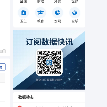
金融
财政
外贸
城建
卫生
教育
宏观
全球
据
数据动态