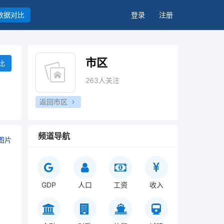
数据对比
登录
注册
市区
比
263人关注
返回市区
频道导航
图片
GDP
人口
工资
收入