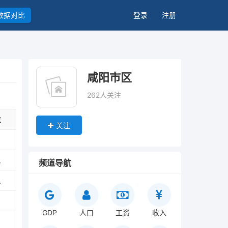
数据对比
登录
注册
咸阳市区
262人关注
位
关注
人
频道导航
人
GDP
人口
工资
收入