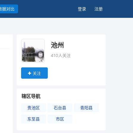
数据对比
登录
注册
池州
410人关注
关注
辖区导航
贵池区
石台县
青阳县
东至县
市区