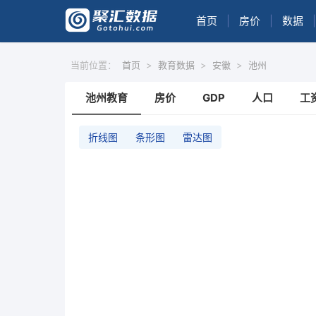
首页
|
房价
|
数据
|
当前位置：
首页
>
教育数据
>
安徽
>
池州
池州教育
房价
GDP
人口
工
折线图
条形图
雷达图