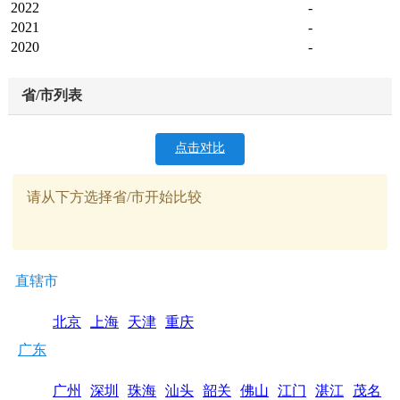
2022
-
2021
-
2020
-
省/市列表
点击对比
请从下方选择省/市开始比较
直辖市
北京
上海
天津
重庆
广东
广州
深圳
珠海
汕头
韶关
佛山
江门
湛江
茂名