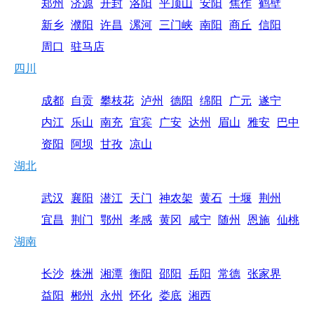
郑州
济源
开封
洛阳
平顶山
安阳
焦作
鹤壁
新乡
濮阳
许昌
漯河
三门峡
南阳
商丘
信阳
周口
驻马店
四川
成都
自贡
攀枝花
泸州
德阳
绵阳
广元
遂宁
内江
乐山
南充
宜宾
广安
达州
眉山
雅安
巴中
资阳
阿坝
甘孜
凉山
湖北
武汉
襄阳
潜江
天门
神农架
黄石
十堰
荆州
宜昌
荆门
鄂州
孝感
黄冈
咸宁
随州
恩施
仙桃
湖南
长沙
株洲
湘潭
衡阳
邵阳
岳阳
常德
张家界
益阳
郴州
永州
怀化
娄底
湘西