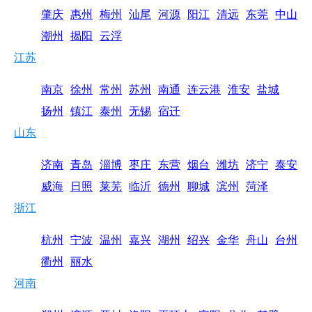
肇庆
惠州
梅州
汕尾
河源
阳江
清远
东莞
中山
潮州
揭阳
云浮
江苏
南京
徐州
常州
苏州
南通
连云港
淮安
盐城
扬州
镇江
泰州
无锡
宿迁
山东
济南
青岛
淄博
枣庄
东营
烟台
潍坊
济宁
泰安
威海
日照
莱芜
临沂
德州
聊城
滨州
菏泽
浙江
杭州
宁波
温州
嘉兴
湖州
绍兴
金华
舟山
台州
衢州
丽水
河南