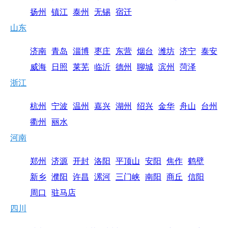
扬州
镇江
泰州
无锡
宿迁
山东
济南
青岛
淄博
枣庄
东营
烟台
潍坊
济宁
泰安
威海
日照
莱芜
临沂
德州
聊城
滨州
菏泽
浙江
杭州
宁波
温州
嘉兴
湖州
绍兴
金华
舟山
台州
衢州
丽水
河南
郑州
济源
开封
洛阳
平顶山
安阳
焦作
鹤壁
新乡
濮阳
许昌
漯河
三门峡
南阳
商丘
信阳
周口
驻马店
四川