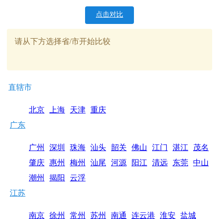
点击对比
请从下方选择省/市开始比较
直辖市
北京
上海
天津
重庆
广东
广州
深圳
珠海
汕头
韶关
佛山
江门
湛江
茂名
肇庆
惠州
梅州
汕尾
河源
阳江
清远
东莞
中山
潮州
揭阳
云浮
江苏
南京
徐州
常州
苏州
南通
连云港
淮安
盐城