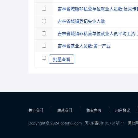
吉林省城镇非私营单位就业人员数:信息传
1987
1366.00
113.83
吉林省城镇登记失业人数
1986
1221.00
101.75
吉林省城镇非私营单位就业人员平均工资:
1985
1081.00
90.08
吉林省就业人员数:第一产业
1984
927.00
77.25
批量查看
1983
823.00
68.58
1982
799.00
66.58
1981
770.00
64.17
1980
763.00
63.58
1979
700.00
58.33
关于我们
联系我们
免责声明
用户协议
1978
651.00
54.25
Copyright
2024 gotohui.com
闽ICP备08105781号-11
闽公网
1976
636.00
53.00