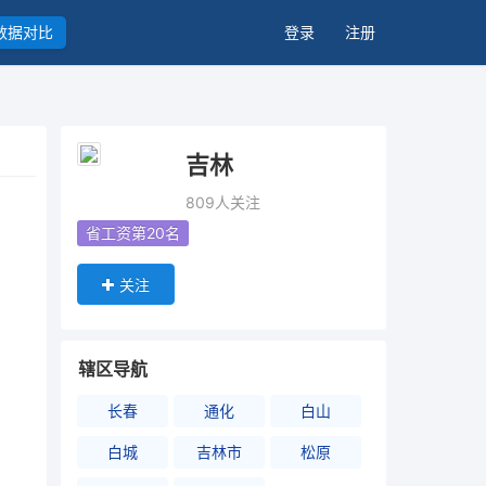
数据对比
登录
注册
吉林
809人关注
省工资第20名
关注
辖区导航
长春
通化
白山
白城
吉林市
松原