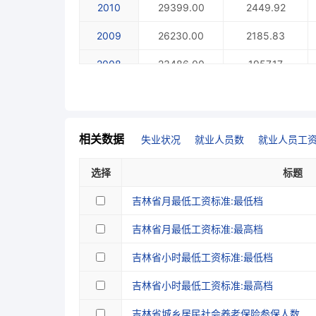
2010
29399.00
2449.92
2009
26230.00
2185.83
2008
23486.00
1957.17
2007
20513.00
1709.42
2006
16583.00
1381.92
相关数据
失业状况
就业人员数
就业人员工
2005
14409.00
1200.75
选择
标题
2004
12431.00
1035.92
吉林省月最低工资标准:最低档
2003
11081.00
923.42
吉林省月最低工资标准:最高档
2002
9990.00
832.50
吉林省小时最低工资标准:最低档
2001
8771.00
730.92
吉林省小时最低工资标准:最高档
2000
7924.00
660.33
吉林省城乡居民社会养老保险参保人数