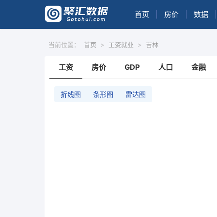
首页
|
房价
|
数据
|
当前位置：
首页
>
工资就业
>
吉林
工资
房价
GDP
人口
金融
折线图
条形图
雷达图