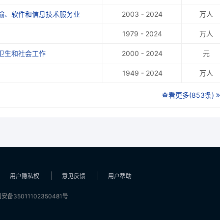
输、软件和信息技术服务业
2003 - 2024
万人
1.68
1979 - 2024
万人
2.11
卫生和社会工作
2000 - 2024
元
10.40
2.18
1949 - 2024
万人
2.51
查看更多(853条)
2.70
5.51
4.70
23.20
5.80
6.50
用户隐私权
意见反馈
用户帮助
6.90
安备35011102350481号