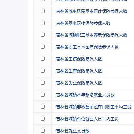
1999
7158.00
596.50
吉林省城乡居民基本医疗保险参保人数
1998
6551.00
545.92
吉林省基本医疗保险参保人数
1997
5664.00
472.00
吉林省城镇职工基本养老保险参保人数
1996
5370.00
447.50
吉林省职工基本医疗保险参保人数
1995
4430.00
369.17
吉林省工伤保险参保人数
1994
3666.00
305.50
吉林省生育保险参保人数
1993
2701.00
225.08
吉林省失业保险参保人数
1992
2308.00
192.33
吉林省城镇本年新增就业人员数
1991
2045.00
170.42
吉林省城镇非私营单位在岗职工平均工资
1990
1888.00
157.33
吉林省城镇单位就业人员平均工资
1989
1755.00
146.25
吉林省就业人员数
1988
1630.00
135.83