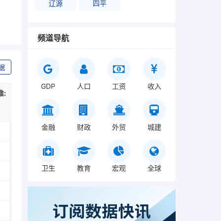
辽源
四平
频道导航
据
GDP
人口
工资
收入
:
金融
财政
外贸
城建
卫生
教育
宏观
全球