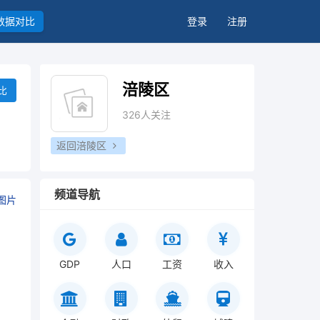
数据对比
登录
注册
涪陵区
比
326人关注
返回涪陵区
频道导航
图片
GDP
人口
工资
收入