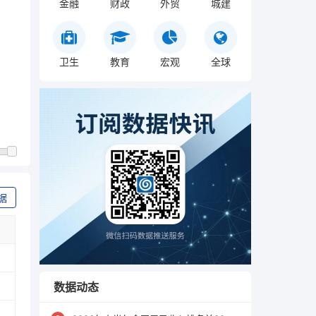
金融
财政
外贸
城建
卫生
教育
宏观
全球
据
数据动态