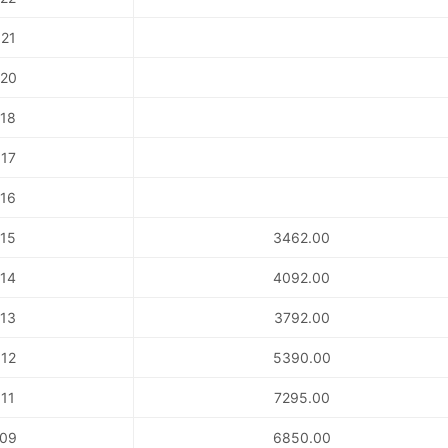
21
20
18
17
16
15
3462.00
14
4092.00
13
3792.00
12
5390.00
11
7295.00
09
6850.00