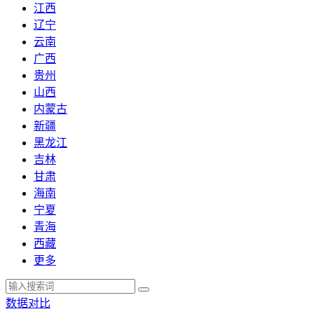
江西
辽宁
云南
广西
贵州
山西
内蒙古
新疆
黑龙江
吉林
甘肃
海南
宁夏
青海
西藏
更多
数据对比