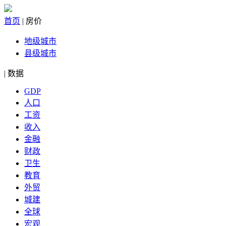
首页
|
房价
地级城市
县级城市
|
数据
GDP
人口
工资
收入
金融
财政
卫生
教育
外贸
城建
全球
宏观