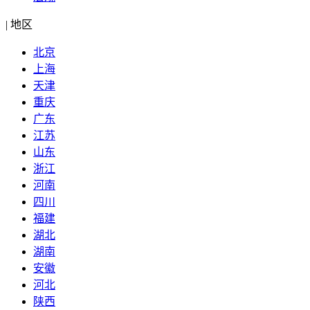
|
地区
北京
上海
天津
重庆
广东
江苏
山东
浙江
河南
四川
福建
湖北
湖南
安徽
河北
陕西