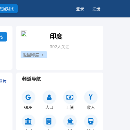
数据对比
登录
注册
印度
比
392人关注
返回印度
频道导航
图片
GDP
人口
工资
收入