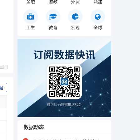
金融
财政
外贸
城建
卫生
教育
宏观
全球
据
数据动态