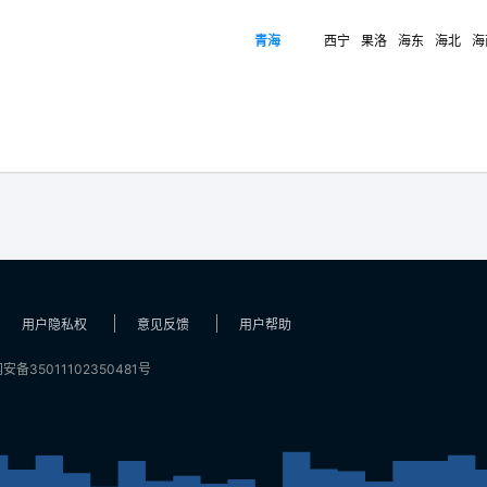
青海
西宁
果洛
海东
海北
海
用户隐私权
意见反馈
用户帮助
安备35011102350481号