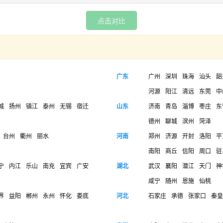
点击对比
广东
广州
深圳
珠海
汕头
韶
河源
阳江
清远
东莞
中
城
扬州
镇江
泰州
无锡
宿迁
山东
济南
青岛
淄博
枣庄
东
德州
聊城
滨州
菏泽
台州
衢州
丽水
河南
郑州
济源
开封
洛阳
平
南阳
商丘
信阳
周口
驻
宁
内江
乐山
南充
宜宾
广安
湖北
武汉
襄阳
潜江
天门
神
咸宁
随州
恩施
仙桃
界
益阳
郴州
永州
怀化
娄底
河北
石家庄
承德
张家口
秦皇