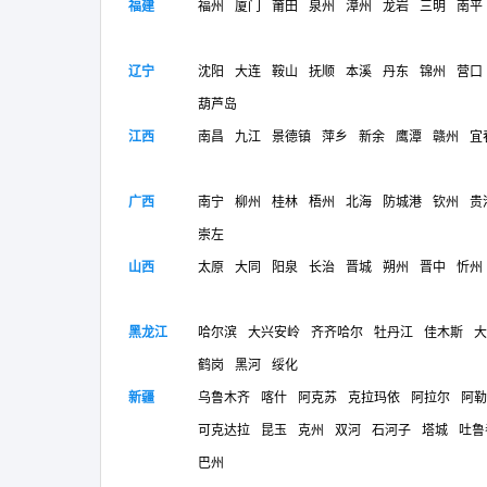
福建
福州
厦门
莆田
泉州
漳州
龙岩
三明
南平
辽宁
沈阳
大连
鞍山
抚顺
本溪
丹东
锦州
营口
葫芦岛
江西
南昌
九江
景德镇
萍乡
新余
鹰潭
赣州
宜
广西
南宁
柳州
桂林
梧州
北海
防城港
钦州
贵
崇左
山西
太原
大同
阳泉
长治
晋城
朔州
晋中
忻州
黑龙江
哈尔滨
大兴安岭
齐齐哈尔
牡丹江
佳木斯
大
鹤岗
黑河
绥化
新疆
乌鲁木齐
喀什
阿克苏
克拉玛依
阿拉尔
阿勒
可克达拉
昆玉
克州
双河
石河子
塔城
吐鲁
巴州