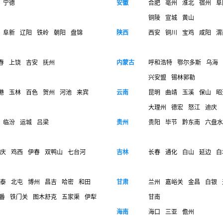
宁德
安徽
合肥
亳州
淮北
宿州
阜
铜陵
宣城
黄山
阜新
辽阳
铁岭
朝阳
盘锦
陕西
西安
铜川
宝鸡
咸阳
渭
春
上饶
吉安
抚州
内蒙古
呼和浩特
鄂尔多斯
乌海
兴安盟
锡林郭勒
港
玉林
百色
贺州
河池
来宾
云南
昆明
曲靖
玉溪
保山
昭
大理州
德宏
怒江
迪庆
临汾
运城
吕梁
贵州
贵阳
毕节
黔东南
六盘水
庆
鸡西
伊春
双鸭山
七台河
吉林
长春
通化
白山
延边
白
泰
北屯
博州
昌吉
哈密
和田
甘肃
兰州
嘉峪关
金昌
白银
番
铁门关
图木舒克
五家渠
伊犁
甘南
海南
海口
三亚
儋州