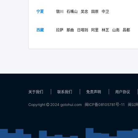
宁夏
银川
石嘴山
吴忠
固原
中卫
西藏
拉萨
那曲
日喀则
阿里
林芝
山南
昌都
关于我们
联系我们
免责声明
用户协议
Copyright
2024 gotohui.com
闽ICP备08105781号-11
闽公网