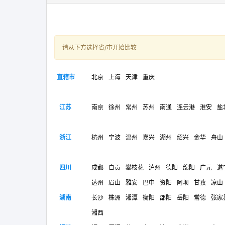
请从下方选择省/市开始比较
直辖市
北京
上海
天津
重庆
江苏
南京
徐州
常州
苏州
南通
连云港
淮安
盐
浙江
杭州
宁波
温州
嘉兴
湖州
绍兴
金华
舟山
四川
成都
自贡
攀枝花
泸州
德阳
绵阳
广元
遂
达州
眉山
雅安
巴中
资阳
阿坝
甘孜
凉山
湖南
长沙
株洲
湘潭
衡阳
邵阳
岳阳
常德
张家
湘西