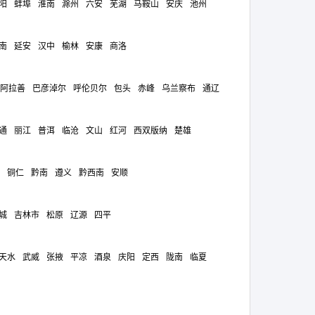
阳
蚌埠
淮南
滁州
六安
芜湖
马鞍山
安庆
池州
南
延安
汉中
榆林
安康
商洛
阿拉善
巴彦淖尔
呼伦贝尔
包头
赤峰
乌兰察布
通辽
通
丽江
普洱
临沧
文山
红河
西双版纳
楚雄
铜仁
黔南
遵义
黔西南
安顺
城
吉林市
松原
辽源
四平
天水
武威
张掖
平凉
酒泉
庆阳
定西
陇南
临夏