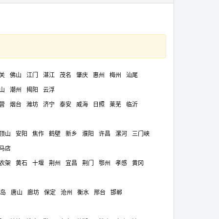
关
佛山
江门
湛江
茂名
肇庆
惠州
梅州
汕尾
山
潮州
揭阳
云浮
营
烟台
潍坊
济宁
泰安
威海
日照
莱芜
临沂
顶山
安阳
焦作
鹤壁
新乡
濮阳
许昌
漯河
三门峡
马店
农架
黄石
十堰
荆州
宜昌
荆门
鄂州
孝感
黄冈
岛
唐山
廊坊
保定
沧州
衡水
邢台
邯郸