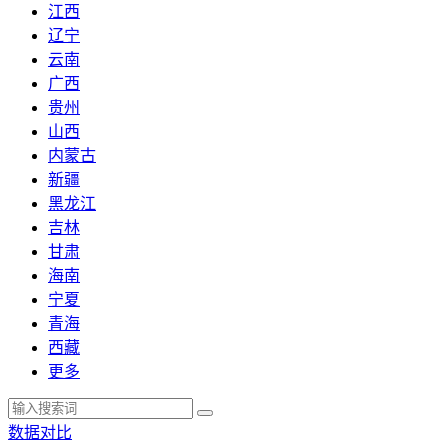
江西
辽宁
云南
广西
贵州
山西
内蒙古
新疆
黑龙江
吉林
甘肃
海南
宁夏
青海
西藏
更多
数据对比