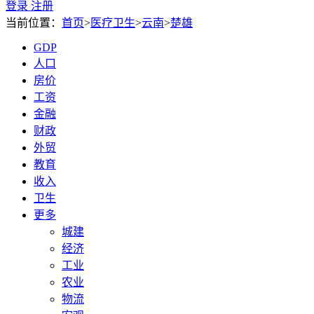
登录
注册
当前位置：
首页
>
医疗卫生
>
云南
>
楚雄
GDP
人口
房价
工资
金融
财政
外贸
教育
收入
卫生
更多
城建
经济
工业
农业
物流