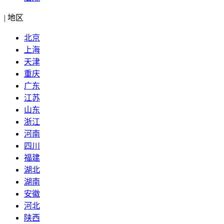
|
地区
北京
上海
天津
重庆
广东
江苏
山东
浙江
河南
四川
福建
湖北
湖南
安徽
河北
陕西