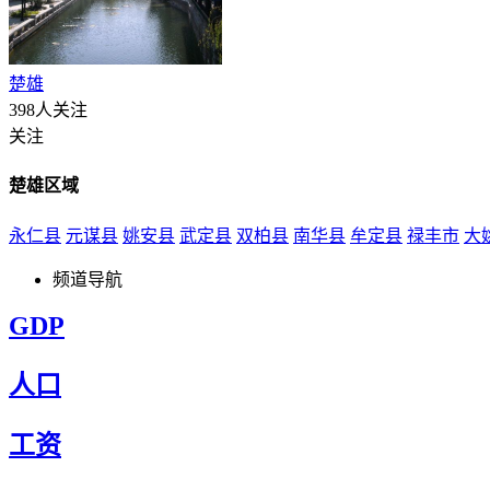
楚雄
398人关注
关注
楚雄区域
永仁县
元谋县
姚安县
武定县
双柏县
南华县
牟定县
禄丰市
大
频道导航
GDP
人口
工资