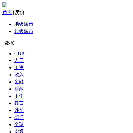
首页
|
房价
地级城市
县级城市
|
数据
GDP
人口
工资
收入
金融
财政
卫生
教育
外贸
城建
全球
宏观