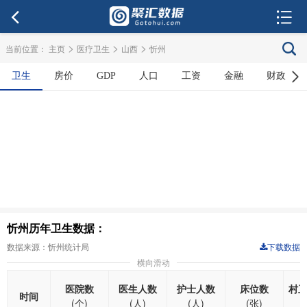
>
>
>
当前位置：
主页
医疗卫生
山西
忻州
卫生
房价
GDP
人口
工资
金融
财政
忻州历年卫生数据：
数据来源：忻州统计局
下载数据
横向滑动
医院数
医生人数
护士人数
床位数
村
时间
(个)
(人)
(人)
(张)