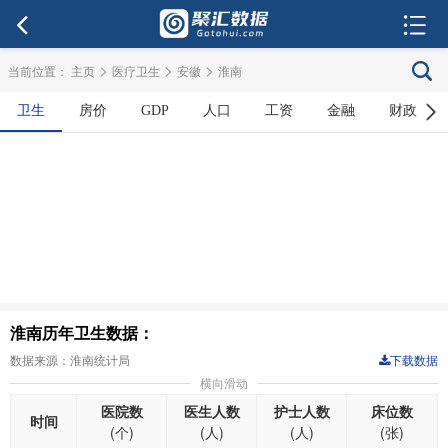
>
>
>
当前位置：
主页
医疗卫生
安徽
淮南
卫生
房价
GDP
人口
工资
金融
财政
淮南历年卫生数据：
数据来源：淮南统计局
下载数据
横向滑动
医院数
医生人数
护士人数
床位数
时间
(个)
(人)
(人)
(张)