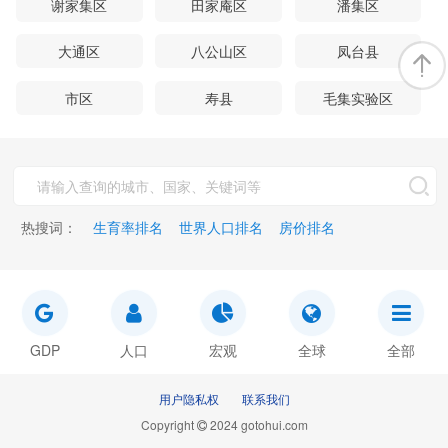
谢家集区
田家庵区
潘集区
大通区
八公山区
凤台县
市区
寿县
毛集实验区
热搜词：
生育率排名
世界人口排名
房价排名
GDP
人口
宏观
全球
全部
用户隐私权
联系我们
Copyright
2024 gotohui.com