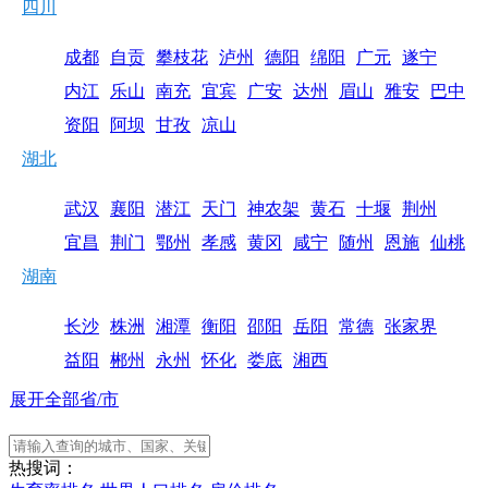
四川
成都
自贡
攀枝花
泸州
德阳
绵阳
广元
遂宁
内江
乐山
南充
宜宾
广安
达州
眉山
雅安
巴中
资阳
阿坝
甘孜
凉山
湖北
武汉
襄阳
潜江
天门
神农架
黄石
十堰
荆州
宜昌
荆门
鄂州
孝感
黄冈
咸宁
随州
恩施
仙桃
湖南
长沙
株洲
湘潭
衡阳
邵阳
岳阳
常德
张家界
益阳
郴州
永州
怀化
娄底
湘西
展开全部省/市
热搜词：