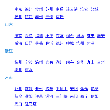
南京
徐州
常州
苏州
南通
连云港
淮安
盐城
扬州
镇江
泰州
无锡
宿迁
山东
济南
青岛
淄博
枣庄
东营
烟台
潍坊
济宁
泰安
威海
日照
莱芜
临沂
德州
聊城
滨州
菏泽
浙江
杭州
宁波
温州
嘉兴
湖州
绍兴
金华
舟山
台州
衢州
丽水
河南
郑州
济源
开封
洛阳
平顶山
安阳
焦作
鹤壁
新乡
濮阳
许昌
漯河
三门峡
南阳
商丘
信阳
周口
驻马店