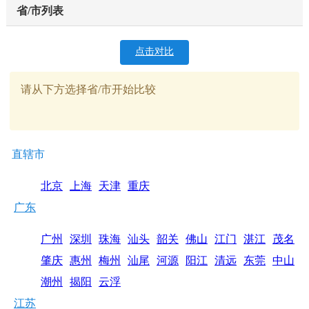
省/市列表
点击对比
请从下方选择省/市开始比较
直辖市
北京
上海
天津
重庆
广东
广州
深圳
珠海
汕头
韶关
佛山
江门
湛江
茂名
肇庆
惠州
梅州
汕尾
河源
阳江
清远
东莞
中山
潮州
揭阳
云浮
江苏