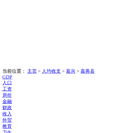
当前位置：
主页
>
人均收支
>
嘉兴
>
嘉善县
GDP
人口
工资
房价
金融
财政
收入
外贸
教育
卫生