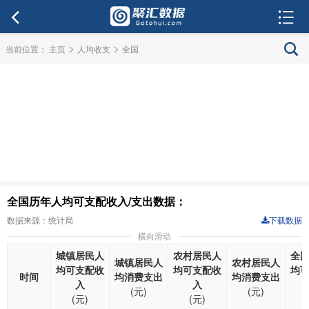
>
>
当前位置：
主页
人均收支
全国
全国历年人均可支配收入/支出数据：
数据来源：统计局
下载数据
横向滑动
城镇居民人
农村居民人
全
城镇居民人
农村居民人
均可支配收
均可支配收
均
时间
均消费支出
均消费支出
入
入
(元)
(元)
(元)
(元)