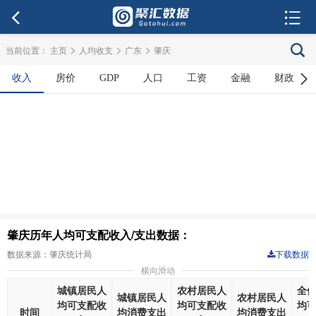
>
>
>
当前位置：
主页
人均收支
广东
肇庆
收入
房价
GDP
人口
工资
金融
财政
肇庆历年人均可支配收入/支出数据：
数据来源：肇庆统计局
下载数据
横向滑动
城镇居民人
农村居民人
全
城镇居民人
农村居民人
均可支配收
均可支配收
均
时间
均消费支出
均消费支出