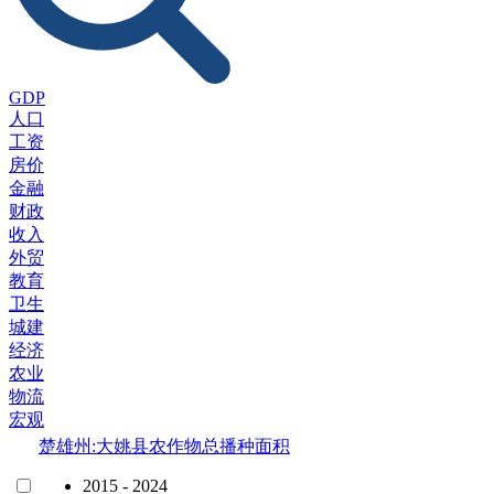
GDP
人口
工资
房价
金融
财政
收入
外贸
教育
卫生
城建
经济
农业
物流
宏观
楚雄州:大姚县农作物总播种面积
2015 - 2024