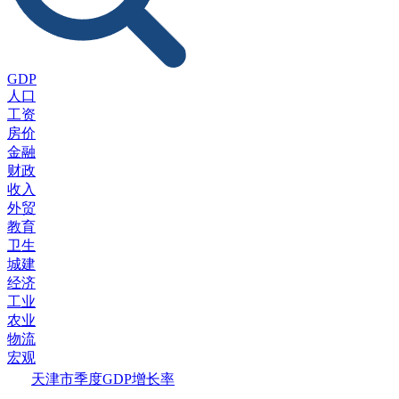
GDP
人口
工资
房价
金融
财政
收入
外贸
教育
卫生
城建
经济
工业
农业
物流
宏观
天津市季度GDP增长率